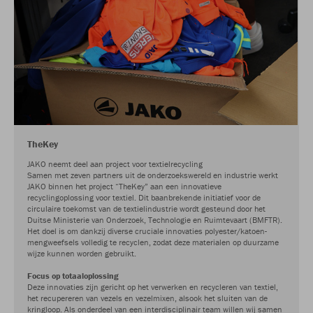
TheKey
JAKO neemt deel aan project voor textielrecycling
Samen met zeven partners uit de onderzoekswereld en industrie werkt
JAKO binnen het project “TheKey” aan een innovatieve
recyclingoplossing voor textiel. Dit baanbrekende initiatief voor de
circulaire toekomst van de textielindustrie wordt gesteund door het
Duitse Ministerie van Onderzoek, Technologie en Ruimtevaart (BMFTR).
Het doel is om dankzij diverse cruciale innovaties polyester/katoen-
mengweefsels volledig te recyclen, zodat deze materialen op duurzame
wijze kunnen worden gebruikt.
Focus op totaaloplossing
Deze innovaties zijn gericht op het verwerken en recycleren van textiel,
het recupereren van vezels en vezelmixen, alsook het sluiten van de
kringloop. Als onderdeel van een interdisciplinair team willen wij samen