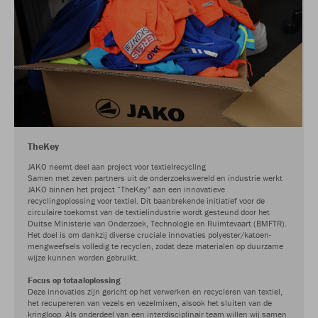
TheKey
JAKO neemt deel aan project voor textielrecycling
Samen met zeven partners uit de onderzoekswereld en industrie werkt
JAKO binnen het project “TheKey” aan een innovatieve
recyclingoplossing voor textiel. Dit baanbrekende initiatief voor de
circulaire toekomst van de textielindustrie wordt gesteund door het
Duitse Ministerie van Onderzoek, Technologie en Ruimtevaart (BMFTR).
Het doel is om dankzij diverse cruciale innovaties polyester/katoen-
mengweefsels volledig te recyclen, zodat deze materialen op duurzame
wijze kunnen worden gebruikt.
Focus op totaaloplossing
Deze innovaties zijn gericht op het verwerken en recycleren van textiel,
het recupereren van vezels en vezelmixen, alsook het sluiten van de
kringloop. Als onderdeel van een interdisciplinair team willen wij samen