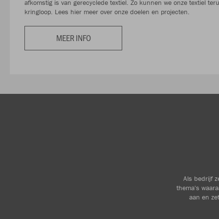
afkomstig is van gerecyclede textiel. Zo kunnen we onze textiel te
kringloop. Lees hier meer over onze doelen en projecten.
MEER INFO
Als bedrijf 
thema's waara
aan en zet