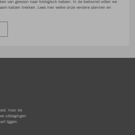
n van gewoon naar biologisch katoen. In de toekomst willen we
aam katoen trekken. Lees hier welke onze verdere plannen en
heid. Voor de
we uitdagingen
art liggen.