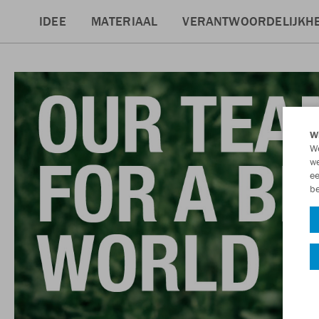
IDEE
MATERIAAL
VERANTWOORDELIJKHE
Wi
We
we
ee
be