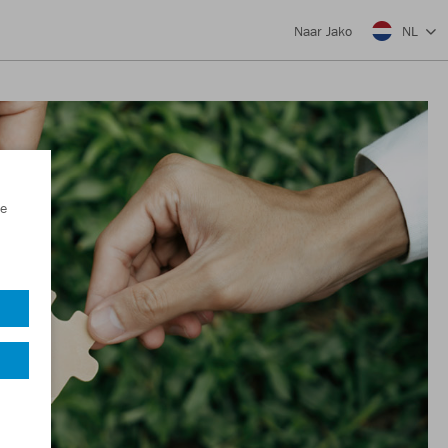
NL
Naar Jako
e