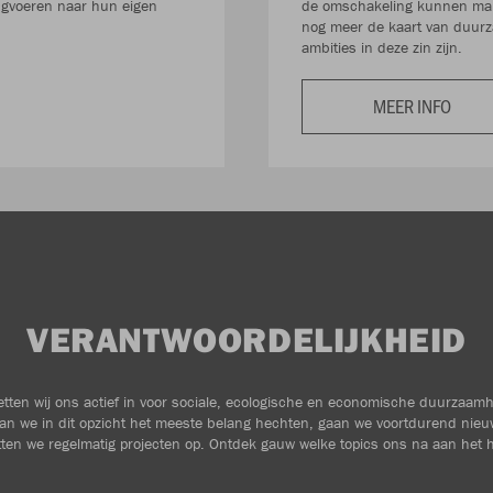
rugvoeren naar hun eigen
de omschakeling kunnen make
nog meer de kaart van duurz
ambities in deze zin zijn.
MEER INFO
VERANTWOORDELIJKHEID
zetten wij ons actief in voor sociale, ecologische en economische duurzaam
an we in dit opzicht het meeste belang hechten, gaan we voortdurend nieu
ten we regelmatig projecten op. Ontdek gauw welke topics ons na aan het h