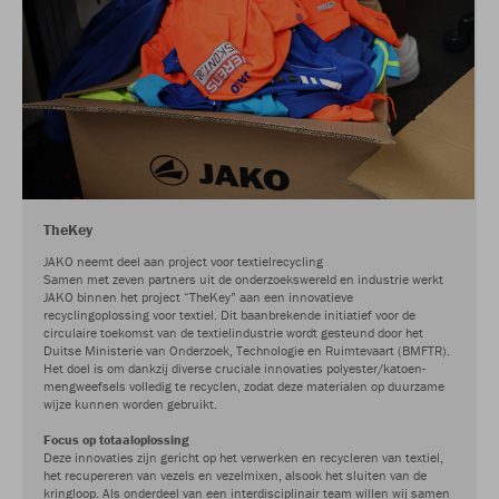
TheKey
JAKO neemt deel aan project voor textielrecycling
Samen met zeven partners uit de onderzoekswereld en industrie werkt
JAKO binnen het project “TheKey” aan een innovatieve
recyclingoplossing voor textiel. Dit baanbrekende initiatief voor de
circulaire toekomst van de textielindustrie wordt gesteund door het
Duitse Ministerie van Onderzoek, Technologie en Ruimtevaart (BMFTR).
Het doel is om dankzij diverse cruciale innovaties polyester/katoen-
mengweefsels volledig te recyclen, zodat deze materialen op duurzame
wijze kunnen worden gebruikt.
Focus op totaaloplossing
Deze innovaties zijn gericht op het verwerken en recycleren van textiel,
het recupereren van vezels en vezelmixen, alsook het sluiten van de
kringloop. Als onderdeel van een interdisciplinair team willen wij samen