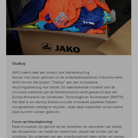
TheKey
JAKO neemt deel aan project voor textielrecycling
Samen met zeven partners uit de onderzoekswereld en industrie werkt
JAKO binnen het project “TheKey” aan een innovatieve
recyclingoplossing voor textiel. Dit baanbrekende initiatief voor de
circulaire toekomst van de textielindustrie wordt gesteund door het
Duitse Ministerie van Onderzoek, Technologie en Ruimtevaart (BMFTR).
Het doel is om dankzij diverse cruciale innovaties polyester/katoen-
mengweefsels volledig te recyclen, zodat deze materialen op duurzame
wijze kunnen worden gebruikt.
Focus op totaaloplossing
Deze innovaties zijn gericht op het verwerken en recycleren van textiel,
het recupereren van vezels en vezelmixen, alsook het sluiten van de
kringloop. Als onderdeel van een interdisciplinair team willen wij samen