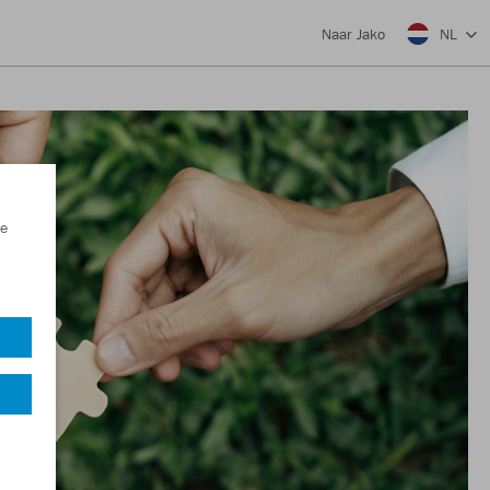
NL
Naar Jako
e