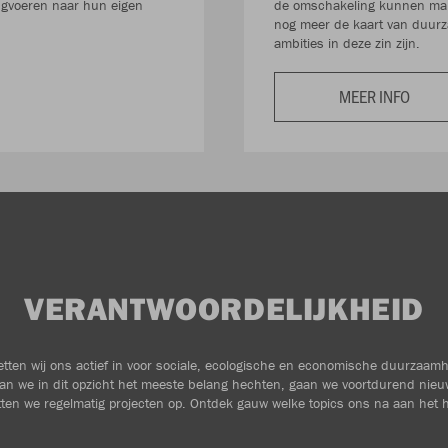
rugvoeren naar hun eigen
de omschakeling kunnen make
nog meer de kaart van duurz
ambities in deze zin zijn.
MEER INFO
VERANTWOORDELIJKHEID
zetten wij ons actief in voor sociale, ecologische en economische duurzaam
an we in dit opzicht het meeste belang hechten, gaan we voortdurend nieu
ten we regelmatig projecten op. Ontdek gauw welke topics ons na aan het h