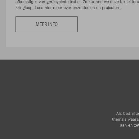
afkomstig is van gerecyclede textiel. Zo kunnen we onze textiel te
kringloop. Lees hier meer over onze doelen en projecten.
MEER INFO
Als bedrijf 
thema's waara
aan en zet