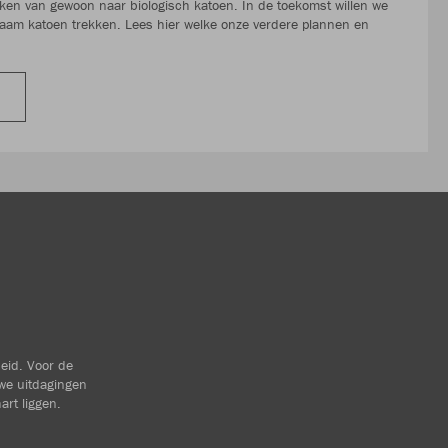
n van gewoon naar biologisch katoen. In de toekomst willen we
aam katoen trekken. Lees hier welke onze verdere plannen en
heid. Voor de
we uitdagingen
art liggen.