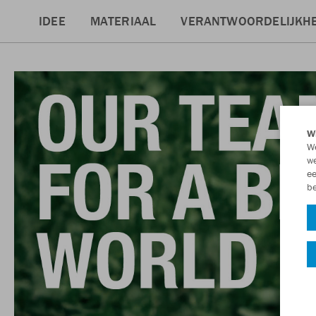
IDEE
MATERIAAL
VERANTWOORDELIJKHE
Wi
We
we
ee
be