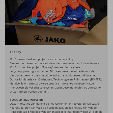
TheKey
JAKO neemt deel aan project voor textielrecycling
Samen met zeven partners uit de onderzoekswereld en industrie werkt
JAKO binnen het project “TheKey” aan een innovatieve
recyclingoplossing voor textiel. Dit baanbrekende initiatief voor de
circulaire toekomst van de textielindustrie wordt gesteund door het
Duitse Ministerie van Onderzoek, Technologie en Ruimtevaart (BMFTR).
Het doel is om dankzij diverse cruciale innovaties polyester/katoen-
mengweefsels volledig te recyclen, zodat deze materialen op duurzame
wijze kunnen worden gebruikt.
Focus op totaaloplossing
Deze innovaties zijn gericht op het verwerken en recycleren van textiel,
het recupereren van vezels en vezelmixen, alsook het sluiten van de
kringloop. Als onderdeel van een interdisciplinair team willen wij samen