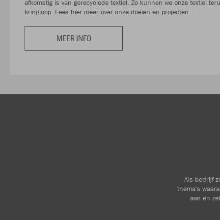
afkomstig is van gerecyclede textiel. Zo kunnen we onze textiel te
kringloop. Lees hier meer over onze doelen en projecten.
MEER INFO
Als bedrijf 
thema's waara
aan en zet