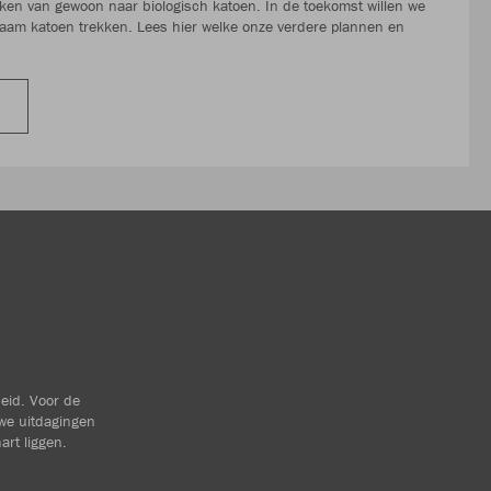
n van gewoon naar biologisch katoen. In de toekomst willen we
aam katoen trekken. Lees hier welke onze verdere plannen en
heid. Voor de
we uitdagingen
art liggen.