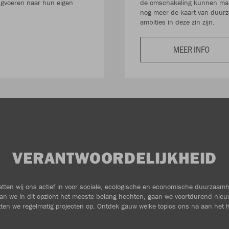
rugvoeren naar hun eigen
de omschakeling kunnen make
nog meer de kaart van duurz
ambities in deze zin zijn.
MEER INFO
VERANTWOORDELIJKHEID
zetten wij ons actief in voor sociale, ecologische en economische duurzaam
an we in dit opzicht het meeste belang hechten, gaan we voortdurend nieu
ten we regelmatig projecten op. Ontdek gauw welke topics ons na aan het h