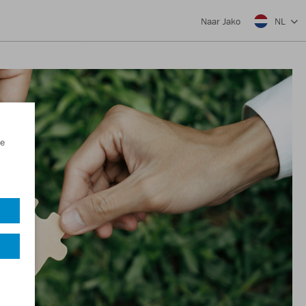
NL
Naar Jako
e