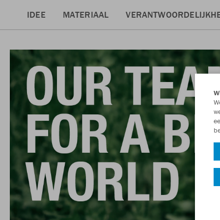
IDEE
MATERIAAL
VERANTWOORDELIJKHE
Wi
We
we
ee
be