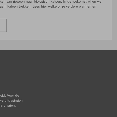
n van gewoon naar biologisch katoen. In de toekomst willen we
aam katoen trekken. Lees hier welke onze verdere plannen en
heid. Voor de
we uitdagingen
art liggen.