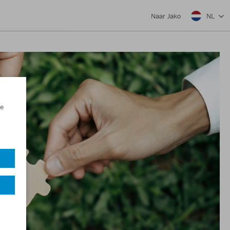
NL
Naar Jako
e