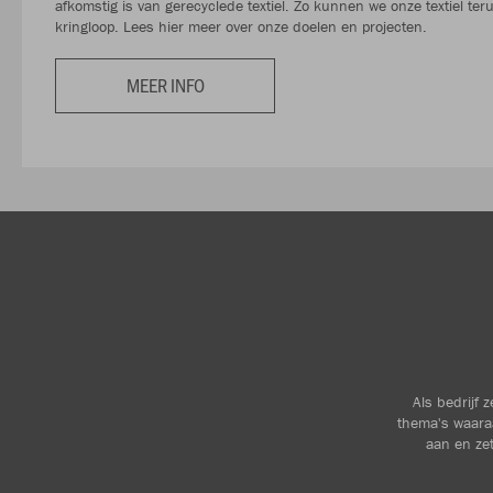
afkomstig is van gerecyclede textiel. Zo kunnen we onze textiel te
kringloop. Lees hier meer over onze doelen en projecten.
MEER INFO
Als bedrijf 
thema's waara
aan en zet