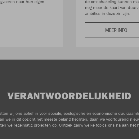
rugvoeren naar hun eigen
de omschakeling kunnen make
nog meer de kaart van duurz
ambities in deze zin zijn.
MEER INFO
VERANTWOORDELIJKHEID
zetten wij ons actief in voor sociale, ecologische en economische duurzaam
an we in dit opzicht het meeste belang hechten, gaan we voortdurend nieu
ten we regelmatig projecten op. Ontdek gauw welke topics ons na aan het h