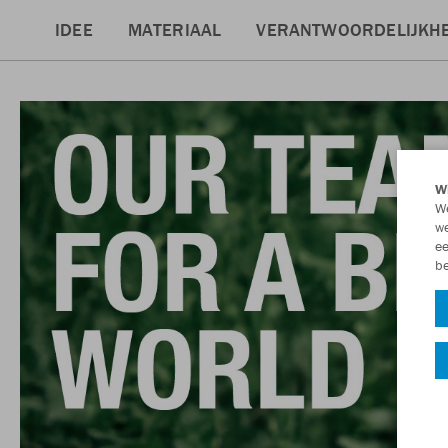
IDEE
MATERIAAL
VERANTWOORDELIJKHE
Wi
We
we
ee
be