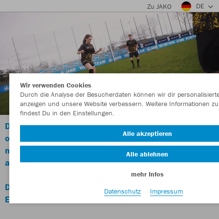
DE
Zu JAKO
Wir verwenden Cookies
Durch die Analyse der Besucherdaten können wir dir personalisierte
anzeigen und unsere Website verbessern. Weitere Informationen zu
findest Du in den Einstellungen.
Die Farbrezepturen im TeamCreator wurden
Alle akzeptieren
optimiert und sind
nun noch besser auf unsere Katalogware
Alle ablehnen
abgestimmt.
mehr Infos
Die neuen Farben kommen ab dem 07.April zum
Datenschutz
Impressum
Einsatz.