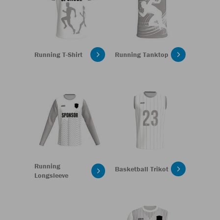
Running T-Shirt
Running Tanktop
Running
Basketball Trikot
Longsleeve