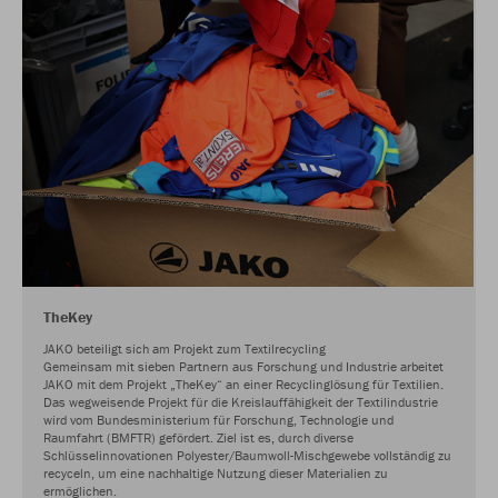
TheKey
JAKO beteiligt sich am Projekt zum Textilrecycling
Gemeinsam mit sieben Partnern aus Forschung und Industrie arbeitet
JAKO mit dem Projekt „TheKey“ an einer Recyclinglösung für Textilien.
Das wegweisende Projekt für die Kreislauffähigkeit der Textilindustrie
wird vom Bundesministerium für Forschung, Technologie und
Raumfahrt (BMFTR) gefördert. Ziel ist es, durch diverse
Schlüsselinnovationen Polyester/Baumwoll-Mischgewebe vollständig zu
recyceln, um eine nachhaltige Nutzung dieser Materialien zu
ermöglichen.