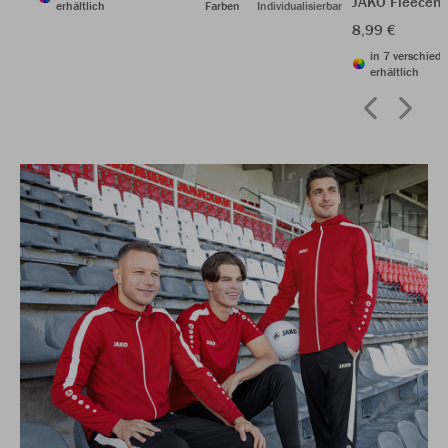
JAKO Fleecem
erhältlich
Farben
Individualisierbar
8,99 €
in 7 verschied
erhältlich