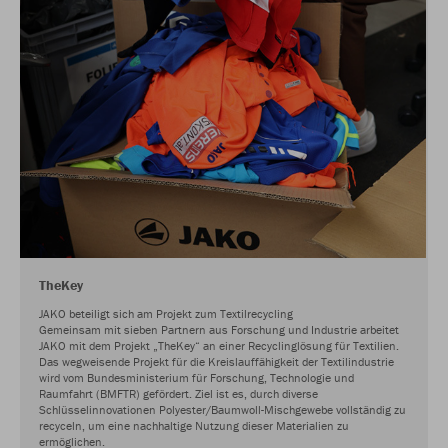
TheKey
JAKO beteiligt sich am Projekt zum Textilrecycling
Gemeinsam mit sieben Partnern aus Forschung und Industrie arbeitet
JAKO mit dem Projekt „TheKey“ an einer Recyclinglösung für Textilien.
Das wegweisende Projekt für die Kreislauffähigkeit der Textilindustrie
wird vom Bundesministerium für Forschung, Technologie und
Raumfahrt (BMFTR) gefördert. Ziel ist es, durch diverse
Schlüsselinnovationen Polyester/Baumwoll-Mischgewebe vollständig zu
recyceln, um eine nachhaltige Nutzung dieser Materialien zu
ermöglichen.