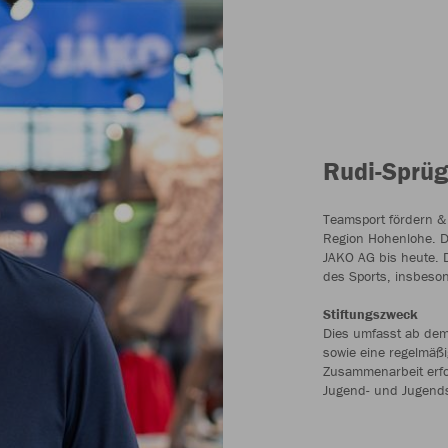
TheKey
JAKO beteiligt sich a
Gemeinsam mit siebe
JAKO mit dem Projekt
wegweisende Projekt f
Bundesministerium f
gefördert. Ziel ist e
Polyester/Baumwoll-M
nachhaltige Nutzung 
Ganzheitliche Lösu
Diese Innovationen z
Textilien, die Rück
Kreislaufschließung 
gemeinsam eine ganzh
die Textilbranche ent