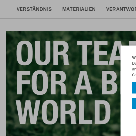
VERSTÄNDNIS
MATERIALIEN
VERANTWO
W
Du
an
Co