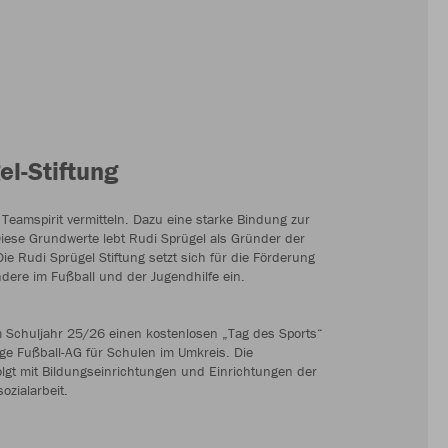
m Projekt zum Textilrecycling
n Partnern aus Forschung und Industrie arbeitet
 „TheKey“ an einer Recyclinglösung für Textilien. Das
ür die Kreislauffähigkeit der Textilindustrie wird vom
ür Forschung, Technologie und Raumfahrt (BMFTR)
s, durch diverse Schlüsselinnovationen
ischgewebe vollständig zu recyceln, um eine
dieser Materialien zu ermöglichen.
ng im Fokus
ielen auf die Entsorgung und das Recycling von
gewinnung von Fasern und Fremdfaseranteilen und die
ab. Als Teil eines interdisziplinären Teams möchten wir
eitliche, energieeffiziente und zirkuläre Lösung für
wickeln.