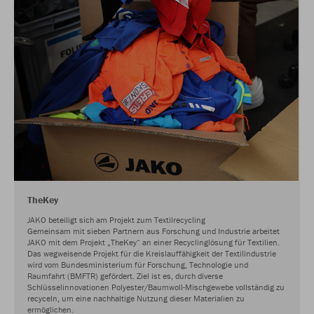
TheKey
JAKO beteiligt sich am Projekt zum Textilrecycling
Gemeinsam mit sieben Partnern aus Forschung und Industrie arbeitet
JAKO mit dem Projekt „TheKey“ an einer Recyclinglösung für Textilien.
Das wegweisende Projekt für die Kreislauffähigkeit der Textilindustrie
wird vom Bundesministerium für Forschung, Technologie und
Raumfahrt (BMFTR) gefördert. Ziel ist es, durch diverse
Schlüsselinnovationen Polyester/Baumwoll-Mischgewebe vollständig zu
recyceln, um eine nachhaltige Nutzung dieser Materialien zu
ermöglichen.