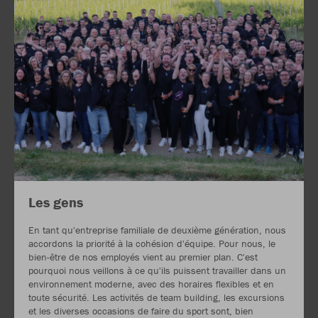
Les gens
En tant qu'entreprise familiale de deuxième génération, nous
accordons la priorité à la cohésion d'équipe. Pour nous, le
bien-être de nos employés vient au premier plan. C'est
pourquoi nous veillons à ce qu'ils puissent travailler dans un
environnement moderne, avec des horaires flexibles et en
toute sécurité. Les activités de team building, les excursions
et les diverses occasions de faire du sport sont, bien